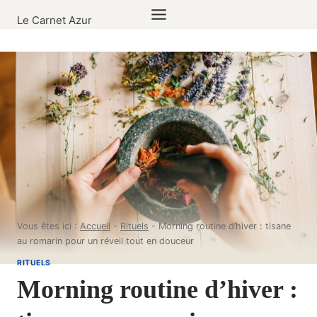
Aller
Le Carnet Azur
au
contenu
Vous êtes ici :
Accueil
-
Rituels
-
Morning routine d’hiver : tisane
au romarin pour un réveil tout en douceur
RITUELS
Morning routine d’hiver :