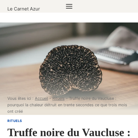
Aller
Le Carnet Azur
au
contenu
Vous êtes ici :
Accueil
-
Rituels
-
Truffe noire du Vaucluse :
pourquoi la chaleur détruit en trente secondes ce que trois mois
ont créé
RITUELS
Truffe noire du Vaucluse :