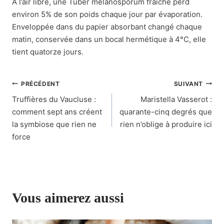
À l’air libre, une Tuber melanosporum fraîche perd
environ 5% de son poids chaque jour par évaporation.
Enveloppée dans du papier absorbant changé chaque
matin, conservée dans un bocal hermétique à 4°C, elle
tient quatorze jours.
Navigation
PRÉCÉDENT
SUIVANT
Truffières du Vaucluse :
Maristella Vasserot :
de
comment sept ans créent
quarante-cinq degrés que
l’article
la symbiose que rien ne
rien n’oblige à produire ici
force
Vous aimerez aussi